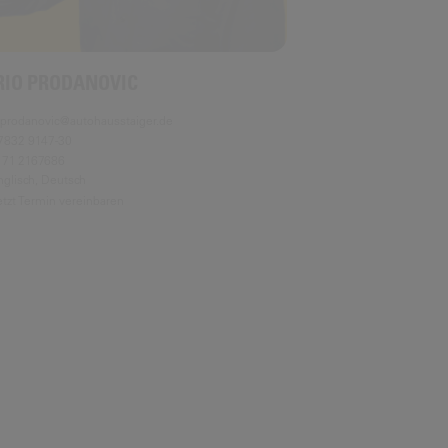
RIO PRODANOVIC
.prodanovic@autohausstaiger.de
7832 9147-30
171 2167686
nglisch, Deutsch
etzt Termin vereinbaren