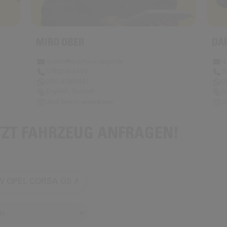
MIRO OBER
DA
m.ober@autohausstaiger.de
d
07832 9147-50
0
0151 57909251
0
Englisch, Deutsch
E
Jetzt Termin vereinbaren
J
TZT FAHRZEUG ANFRAGEN!