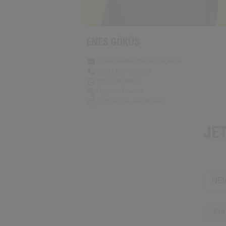
ENES GÖKÜS
e.goekues@autohausstaiger.de
07832 6084999738
0151 62409852
Englisch, Deutsch
Jetzt Termin vereinbaren
JE