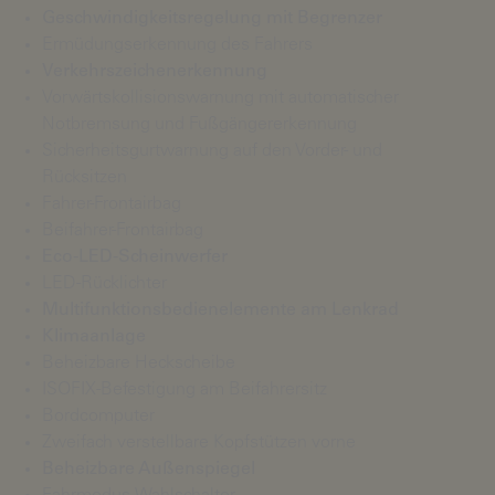
Geschwindigkeitsregelung mit Begrenzer
Ermüdungserkennung des Fahrers
Verkehrszeichenerkennung
Vorwärtskollisionswarnung mit automatischer
Notbremsung und Fußgängererkennung
Sicherheitsgurtwarnung auf den Vorder- und
Rücksitzen
Fahrer-Frontairbag
Beifahrer-Frontairbag
Eco-LED-Scheinwerfer
LED-Rücklichter
Multifunktionsbedienelemente am Lenkrad
Klimaanlage
Beheizbare Heckscheibe
ISOFIX-Befestigung am Beifahrersitz
Bordcomputer
Zweifach verstellbare Kopfstützen vorne
Beheizbare Außenspiegel