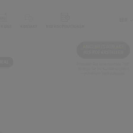
EUR
ER UNS
KONTAKT
B2B KOOPERATIONEN
ANGEBOTSVORLAGE
ALS PDF ERSTELLEN
DEAL
Erstellen Sie eine neutrale PDF-
Vorlage für Ihr Kundenangebot
– mit Ihrem Verkaufspreis.