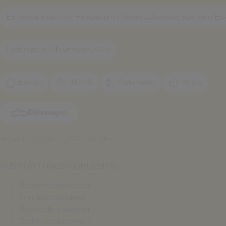
Es handelt sich um Fahrzeug mit Tageszulassung aus dem EU
Lieferbar: ab November 2025
Benzin
100 PS
Automatik
10 km
Kleinwagen
Verbrauch: 5,2 l/100 km, CO2: 116 g/km
AUSSTATTUNGSHIGHLIGHTS:
Berganfahrassistent
Fernlichtassistent
Spurhalteassistent
Reifendruckkontrolle