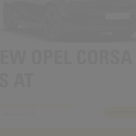
EW OPEL CORSA
S AT
eise sichtbar nach Login
Lagerbestan
netto zzgl. USt.