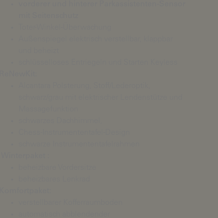
vorderer und hinterer Parkassistenten-Sensor
mit Seitenschutz
Toter-Winkel-Überwachung
Außenspiegel elektrisch verstellbar, klappbar
und beheizt
schlüsselloses Entriegeln und Starten Keyless
ReNewKit:
Alcantara Polsterung, Stoff/Lederoptik,
schwarz/grau mit elektrischer Lendenstütze und
Massagefunktion
schwarzes Dachhimmel,
Chess-Instrumententafel-Design
schwarze Instrumententafelrahmen
Winterpaket :
beheizbare Vordersitze
beheizbares Lenkrad
Komfortpaket:
verstellbarer Kofferraumboden
automatisch abblendender