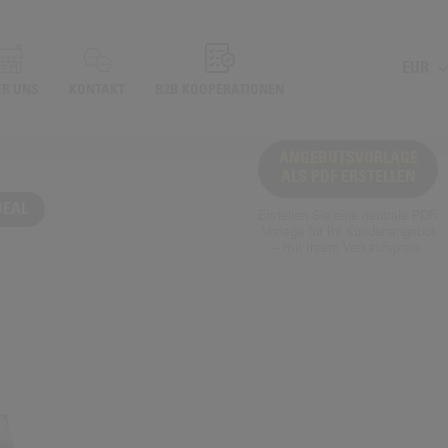
EUR
ER UNS
KONTAKT
B2B KOOPERATIONEN
ANGEBOTSVORLAGE
ALS PDF ERSTELLEN
DEAL
Erstellen Sie eine neutrale PDF-
Vorlage für Ihr Kundenangebot
– mit Ihrem Verkaufspreis.