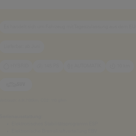
Es handelt sich um Fahrzeug mit Tageszulassung aus dem EU
Lieferbar: ab Juni
HYBRID
145 PS
AUTOMATIK
10 km
SUV
Verbrauch: 4,9l /100km, CO2: 110 g/km
Serienausstattung:
Elektronisches Stabilitätsprogramm ESP
Elektronische Bremskraftverteilung EBV