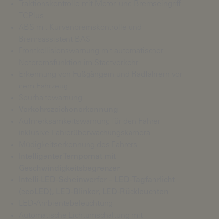
Traktionskontrolle mit Motor- und Bremseingriff
TCPlus
ABS mit Kurvenbremskontrolle und
Bremsassistent BAS
Frontkollisionswarnung mit automatischer
Notbremsfunktion im Stadtverkehr
Erkennung von Fußgängern und Radfahrern vor
dem Fahrzeug
Spurhaltewarnung
Verkehrszeichenerkennung
Aufmerksamkeitswarnung für den Fahrer
inklusive Fahrerüberwachungskamera
Müdigkeitserkennung des Fahrers
Intelligenter Tempomat mit
Geschwindigkeitsbegrenzer
Intelli-LED-Scheinwerfer – LED-Tagfahrlicht
(ecoLED), LED-Blinker, LED-Rückleuchten
LED-Ambientebeleuchtung
Automatische Lichtumschaltung mit