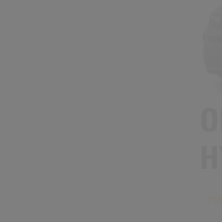
O
H
Pr