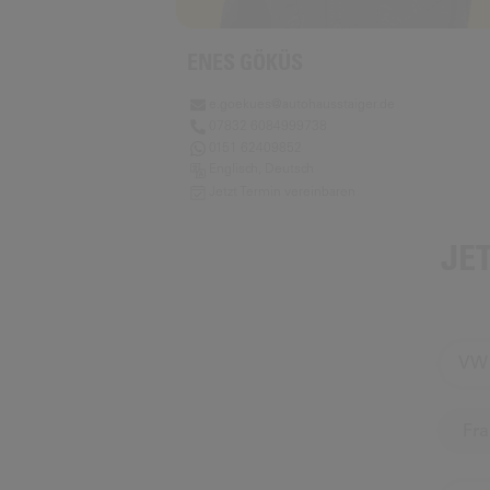
ENES GÖKÜS
e.goekues@autohausstaiger.de
07832 6084999738
0151 62409852
Englisch, Deutsch
Jetzt Termin vereinbaren
JE