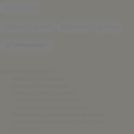
Lieferbar: ab Juli
Benzin
95 PS
Automatik
10 km
Kompaktwagen
Ausstattungshighlights:
Beheizbare Vordersitze
Komfort-Sportsitze vorne
Sitzbezüge „Style“ aus Stoff
Lordosenstütze für die Vordersitze
Vordersitze manuell höhenverstellbar
Multifunktions-Lederlenkrad (3-Speichen)
Wärmeschutzverglasung seitlich und hinten in
Grüntönung