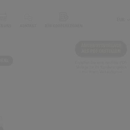
EUR
ER UNS
KONTAKT
B2B KOOPERATIONEN
ANGEBOTSVORLAGE
ALS PDF ERSTELLEN
DEAL
Erstellen Sie eine neutrale PDF-
Vorlage für Ihr Kundenangebot
– mit Ihrem Verkaufspreis.