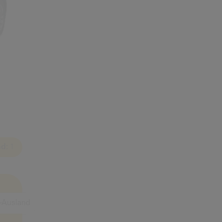
d:
1
-Ausland