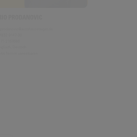
RIO PRODANOVIC
.prodanovic@autohausstaiger.de
7832 9147-30
171 2167686
nglisch, Deutsch
etzt Termin vereinbaren