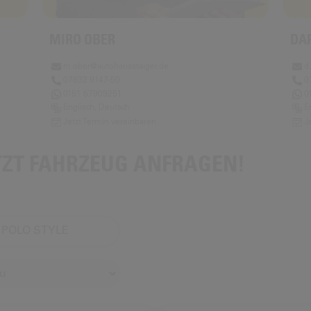
MIRO OBER
DA
m.ober@autohausstaiger.de
d
07832 9147-50
0
0151 57909251
0
Englisch, Deutsch
E
Jetzt Termin vereinbaren
J
TZT FAHRZEUG ANFRAGEN!