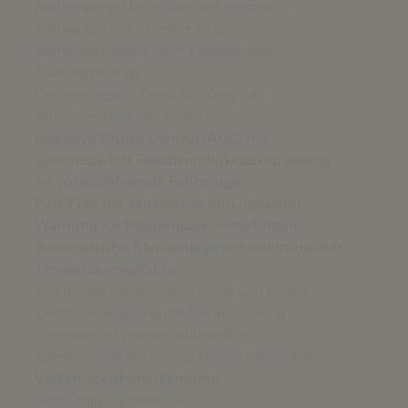
Außenspiegel beheizbar und elektrisch
anklappbar, mit Absenkfunktion des
Beifahrerspiegels beim Einlegen des
Rückwärtsgangs
Dekoreinlagen „Deep Iron Gray“ an
Armaturenbrett und Vordertüren
Adaptive Cruise Control (ACC) mit
automatischer Geschwindigkeitsanpassung
an vorausfahrende Fahrzeuge
Park Pilot mit akustischer und optischer
Warnung für Hindernisse vorne/hinten
Automatische Klimaanlage mit elektronischer
Temperaturregelung
Elektrische Fensterheber vorne und hinten
Zentralverriegelung mit Fernbedienung
Innenspiegel manuell abblendbar
Kofferraumboden in zwei Höhen verstellbar
Verkehrszeichenerkennung
Start-Stopp-System mit