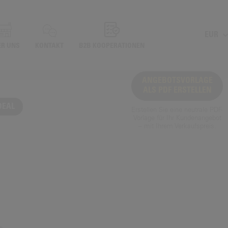
EUR
ER UNS
KONTAKT
B2B KOOPERATIONEN
ANGEBOTSVORLAGE
ALS PDF ERSTELLEN
DEAL
Erstellen Sie eine neutrale PDF-
Vorlage für Ihr Kundenangebot
– mit Ihrem Verkaufspreis.