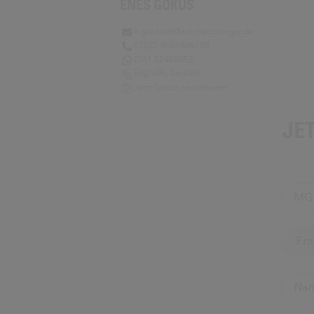
ENES GÖKÜS
e.goekues@autohausstaiger.de
07832 6084999738
0151 62409852
Englisch, Deutsch
Jetzt Termin vereinbaren
JE