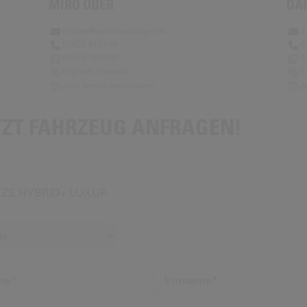
MIRO OBER
DA
m.ober@autohausstaiger.de
d
07832 9147-50
0
0151 57909251
0
Englisch, Deutsch
E
Jetzt Termin vereinbaren
J
TZT FAHRZEUG ANFRAGEN!