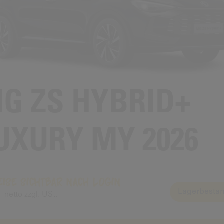
G ZS HYBRID+
UXURY MY 2026
eise sichtbar nach Login
Lagerbestan
netto zzgl. USt.