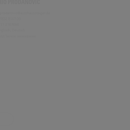
RIO PRODANOVIC
.prodanovic@autohausstaiger.de
7832 9147-30
171 2167686
nglisch, Deutsch
etzt Termin vereinbaren