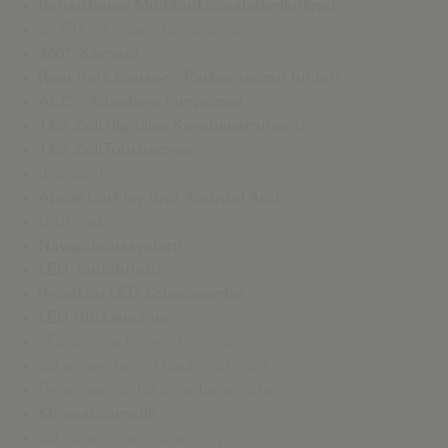
Beheizbares
Multifunktionslederlenkrad
ISOFIX – Kindersitzbefestigung
360° -Kamera
Rear Park Sensor – Parksensoren hinten
ACC – Adaptiver Tempomat
12,3-Zoll digitales Kombiinstrument
12,3-Zoll Touchscreen
Bluetooth
Apple CarPlay und Android Auto
DAB-Radio
Navigationssystem
LED-Tagfahrlicht
Projektor-LED-Scheinwerfer
LED-Rückleuchten
„Follow me home“-Funktion
Scheinwerfer mit Nachleuchtfunktion
Regensensor für Scheibenwischer
Klimaautomatik
Schlüsselloses Zugangssystem