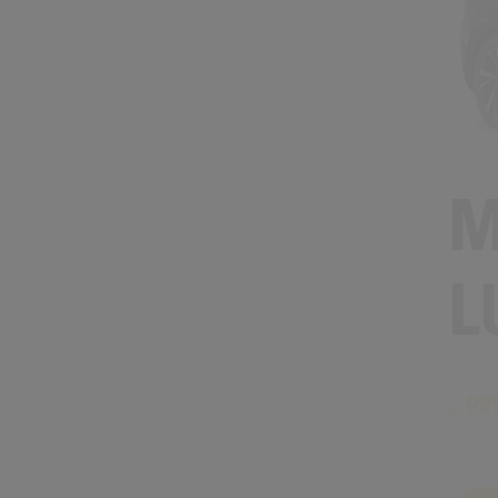
M
L
Pr