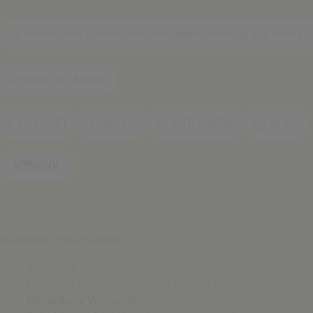
Es handelt sich um Fahrzeug mit Tageszulassung aus dem EU
Lieferbar: ab August
HYBRID
197 PS
AUTOMATIK
10 km
SUV
Verbrauch: 5,1l /100km, CO2: 115 g/km
Ausstattungshighlights:
Stoffsitze
Elektrisch 6-fach verstellbarer Fahrersitz
Beheizbare Vordersitze