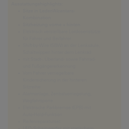
Ausstattungshighlights:
Sitze in Leder/Alcantara-
Kombination
Sitzheizung vorne + hinten
Elektrisch verstellbare Lordosenstütze
für Fahrer und Beifahrer
Shift-by-Wire (SBW) an der Lenksäule,
Schaltwippen hinter dem Lenkrad
mit Stadt-, Überland- sowie Fahrrad-
und Fußgängererkennung
Vom Fahrer verriegelbare
Kindersicherung in der hinteren
Sitzreihe
Alarmanlage, Zentralverriegelung,
Wegfahrsperre
Elektrische Parkbremse (EPB) mit
Auto-Hold-Funktion
Reifenreparaturset
LED-Scheinwerfer mit statischem