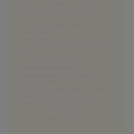
Aktiver Totwinkelassistent (BCA-R)
Aktiver Querverkehrsassistent hinten
(RCCA)
Insassenwarnsystem hinten (ROA)
ohne Sensor
Intelligente Verkehrszeichenerkennung
für Geschwindigkeitsbegrenzungen
(ISLA)
Notbremslichtsystem (ESS)
Bergabfahrhilfe (DBC)
Berganfahrhilfe / Anti-Rollback-
System (HAC)
Fahrzeugstabilitätsmanagement (VSM)
Premium-Reifendruckkontrollsystem
(TPMS – Anzeige für jedes einzelne
Rad)
ISG – Start-Stopp-System