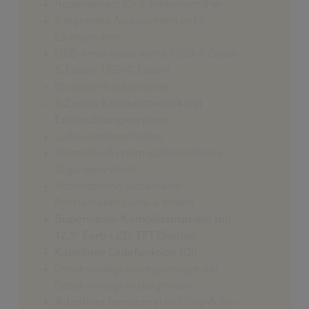
Regensensor für Scheibenwischer
Integriertes Audiosystem mit 6
Lautsprechern
USB-Anschlüsse vorne (USB-A Daten
& Laden, USB-C Laden)
Bluetooth-Lautsprecher
3-Zonen-Klimaautomatik mit
Entfeuchtungssystem
Luftausströmer hinten
Smart-Key-System (schlüsselloses
Zugangssystem)
Automatische Sicherheits-
Fensterheber vorne + hinten
Supervision-Kombiinstrument mit
12,3″ Farb-LCD-TFT-Display
Kabellose Ladefunktion (Qi)
Geschwindigkeitsregelanlage mit
Geschwindigkeitsbegrenzer
Adaptiver Tempoma
t mit Stop-&-Go-