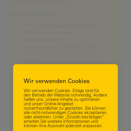
SONDERAUSSTATTUNG:
NAVIGATIONSPAKET:
Integriertes Navigationssystem mit
12,3″ Farb-Touchscreen
Rückfahrkamera
MapCare-Kartenupdates für 10 Jahre
Shark-Fin-Antenne (Haifischflossen-
Antenne)
Over-the-Air-Updates (drahtlose
Software-Updates)
Business Login
Wir verwenden Cookies
Kabellose Unterstützung für Apple
CarPlay und Android Auto
Wir verwenden Cookies. Einige sind für
den Betrieb der Website notwendig. Andere
BLUELINK-Telematik, vernetzte
helfen uns, unsere Inhalte zu optimieren
Fahrzeugdienste
und unser Online-Angebot
nutzerfreundlicher zu gestalten. Sie können
3-Jahres-Abonnement,
alle nicht-notwendigen Cookies akzeptieren
Fahrzeugverbindung über mobile App
oder ablehnen. Unter „Einzeln bestätigen“
erhalten Sie weitere Informationen und
Vodafone SIM-Karte, Datennutzung
können Ihre Auswahl jederzeit anpassen.