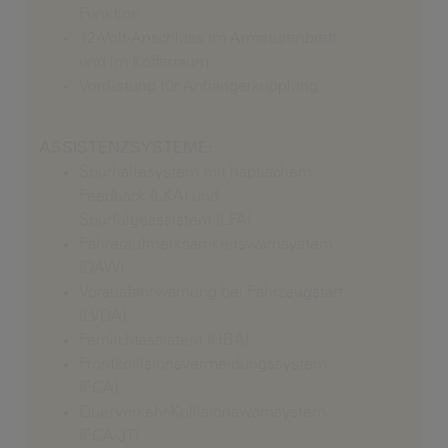
Funktion
12-Volt-Anschluss im Armaturenbrett
und im Kofferraum
Vorrüstung für Anhängerkupplung
ASSISTENZSYSTEME:
Spurhaltesystem mit haptischem
Feedback (LKA) und
Spurfolgeassistent (LFA)
Fahreraufmerksamkeitswarnsystem
(DAW)
Vorausfahrwarnung bei Fahrzeugstart
(LVDA)
Fernlichtassistent (HBA)
Frontkollisionsvermeidungssystem
(FCA)
Querverkehr-Kollisionswarnsystem
(FCA-JT)