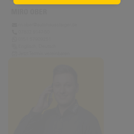
MIRO OBER
m.ober@autohausstaiger.de
07832 9147-50
0151 57909251
Englisch, Deutsch
Jetzt Termin vereinbaren