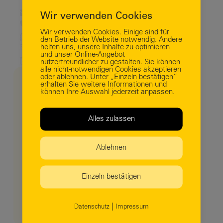
Business Login
e.goekues@autohausstaiger.de
Wir verwenden Cookies
07832 6084999738
Wir verwenden Cookies. Einige sind für
0151 62409852
den Betrieb der Website notwendig. Andere
helfen uns, unsere Inhalte zu optimieren
Englisch, Deutsch
und unser Online-Angebot
Jetzt Termin vereinbaren
nutzerfreundlicher zu gestalten. Sie können
alle nicht-notwendigen Cookies akzeptieren
oder ablehnen. Unter „Einzeln bestätigen“
erhalten Sie weitere Informationen und
können Ihre Auswahl jederzeit anpassen.
Alles zulassen
Anmelden
Ablehnen
Passwort vergessen?
Einzeln bestätigen
Sie haben noch keinen Zugang?
Hier
kostenlos anmelden.
|
Datenschutz
Impressum