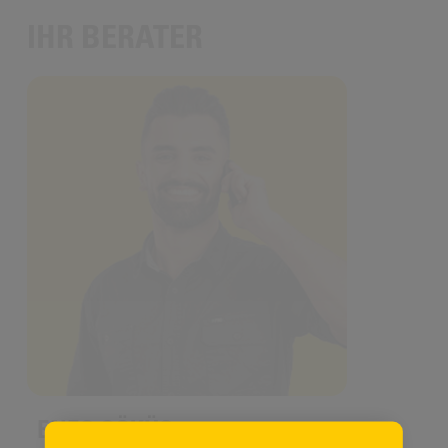
IHR BERATER
ENES GÖKÜS