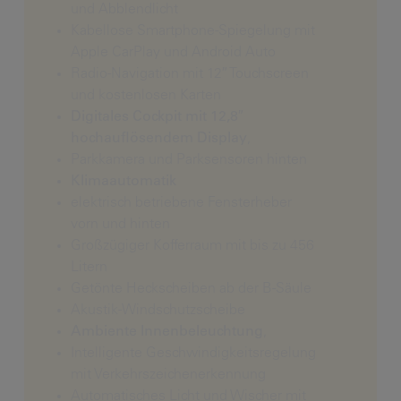
und Abblendlicht
Kabellose Smartphone-Spiegelung mit
Apple CarPlay und Android Auto
Radio-Navigation mit 12″ Touchscreen
und kostenlosen Karten
Digitales Cockpit mit
12,8″
hochauflösendem Display
,
Parkkamera und Parksensoren hinten
Klimaautomatik
elektrisch betriebene Fensterheber
vorn und hinten
Großzügiger Kofferraum mit bis zu 456
Litern
Getönte Heckscheiben ab der B-Säule
Akustik-Windschutzscheibe
Ambiente Innenbeleuchtung
,
Intelligente Geschwindigkeitsregelung
mit Verkehrszeichenerkennung
Automatisches Licht und Wischer mit