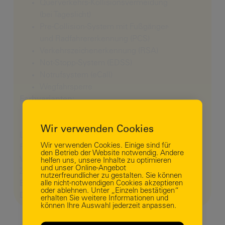
Querverkehrs-Kollisionsvermeidung
(bei Tageslicht)
Pre-Collision-System mit Fußgänger-
und Radfahrererkennung (PCS)
Verkehrszeichenerkennung (RSA)
Not-Stopp-System (EDSS)
Notrufsystem (eCall)
Wegfahrsperre
Farbvarianten:
Metallic Grau
INFO
Business Login
Wir verwenden Cookies
Lieferzeit ab Februar 2026
Wir verwenden Cookies. Einige sind für
Reservation ist nicht möglich
den Betrieb der Website notwendig. Andere
Verfügbarkeitsprüfung ist nötig
helfen uns, unsere Inhalte zu optimieren
und unser Online-Angebot
Zwischenverkauf vorbehalten.
nutzerfreundlicher zu gestalten. Sie können
alle nicht-notwendigen Cookies akzeptieren
BILDER DIENEN DER ILLUSTRATION,
oder ablehnen. Unter „Einzeln bestätigen“
DETAILS KÖNNEN ABWEICHEN!
erhalten Sie weitere Informationen und
können Ihre Auswahl jederzeit anpassen.