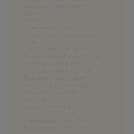
Zugangs- und Startsystem)
Weiße Ambientebeleuchtung im
Fußraum
Fernbediente Zentralverriegelung
Elektrische Fensterheber vorne und
hinten
Farb-Multifunktions-TFT-Display
Fernsteuerung der Klimaanlage über
die MyToyota App (4 Jahre)
Elektrische Servolenkung (EPS)
Dreispeichen-Lederlenkrad
Außenspiegel elektrisch einstellbar,
beheizbar und anklappbar
Mittelarmlehne
Fahrmodus-Wahlschalter
Spurhalteassistent (LTA)
Automatisches Fernlicht (AHB)
Notlenkassistent (ESA)