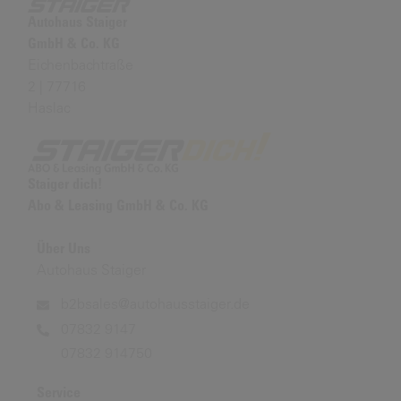
Autohaus Staiger
GmbH & Co. KG
Eichenbachtraße
2 | 77716
Haslac
Staiger dich!
Abo & Leasing GmbH & Co. KG
Über Uns
Autohaus Staiger
b2bsales@autohausstaiger.de
07832 9147
07832 914750
Service