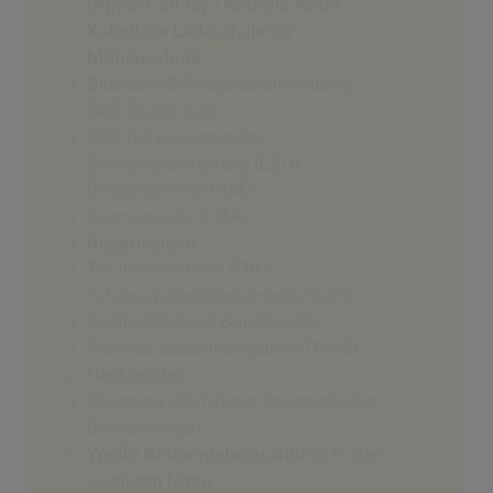
(Apple CarPlay / Android Auto)
Kabellose Ladeschale für
Mobiltelefone
Bluetooth®-Freisprecheinrichtung
DAB-Digitalradio
ABS mit elektronischer
Bremskraftverteilung (EBD)
Berganfahrhilfe (HAC)
Bremsassistent (BA)
Regensensor
Traktionskontrolle (TRC)
Fahrzeugstabilitätskontrolle (S-VSC)
Startknopf (Push-Button-Start)
Reifendruckkontrollsystem (TPWS)
Heckspoiler
Abgedunkelte hintere Seitenscheiben
(Privacy Glass)
Weiße Ambientebeleuchtung in den
vorderen Türen