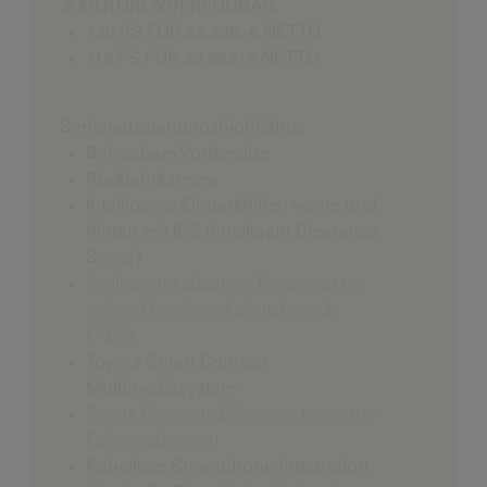
2 MOTOREN VERFÜGBAR:
130 PS FÜR 23.999,-€ NETTO
116 PS FÜR 23.699,-€ NETTO
Serienausstattungshighlights:
Beheizbare Vordersitze
Rückfahrkamera
Intelligente Einparkhilfen vorne und
hinten mit ICS (Intelligent Clearance
Sonar)
Intelligenter adaptiver Tempomat mit
vollem Geschwindigkeitsbereich
(iACC)
Toyota Smart Connect
Multimediasystem
Toyota Connected Services (vernetzte
Fahrzeugdienste)
Kabellose Smartphone-Integration