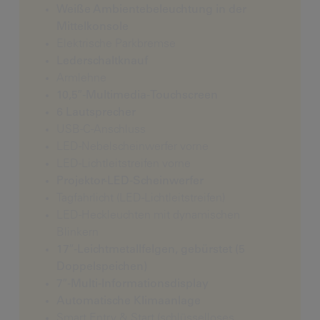
Weiße Ambientebeleuchtung in der
Mittelkonsole
Elektrische Parkbremse
Lederschaltknauf
Armlehne
10,5″-Multimedia-Touchscreen
6 Lautsprecher
USB-C-Anschluss
LED-Nebelscheinwerfer vorne
LED-Lichtleitstreifen vorne
Projektor-LED-Scheinwerfer
Tagfahrlicht (LED-Lichtleitstreifen)
LED-Heckleuchten mit dynamischen
Blinkern
17″-Leichtmetallfelgen, gebürstet (5
Doppelspeichen)
7″-Multi-Informationsdisplay
Automatische Klimaanlage
Smart Entry & Start (schlüsselloses