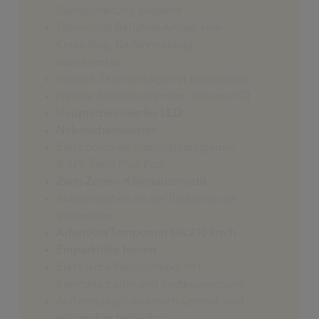
(Gangschaltung gesperrt)
Fahrer- und Beifahrer-Airbag, kein
Knieairbag, Beifahrerairbag
deaktivierbar
Vordere Seitenairbags mit Kopfairbags
Hintere Scheibenbremsen (Geomet D)
Hauptscheinwerfer LED
Nebelscheinwerfer
Elektronisches Stabilitätsprogramm
(ESP), Trend Plus Pack
Zwei-Zonen-Klimaautomatik
Ablagetaschen an der Rückseite der
Vordersitze
Adaptiver Tempomat bis 210 km/h
Einparkhilfe hinten
Elektrische Fensterheber mit
Komfortschalter und Kraftbegrenzung
Außenspiegel elektrisch verstell- und