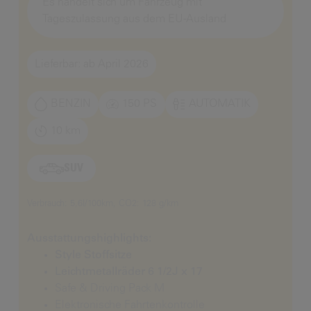
Es handelt sich um Fahrzeug mit
Tageszulassung aus dem EU-Ausland
Lieferbar: ab April 2026
BENZIN
150 PS
AUTOMATIK
10 km
SUV
Verbrauch: 5,6l/100km, CO2: 128 g/km
Ausstattungshighlights:
Style Stoffsitze
Leichtmetallräder 6 1/2J x 17
Safe & Driving Pack M
Elektronische Fahrtenkontrolle