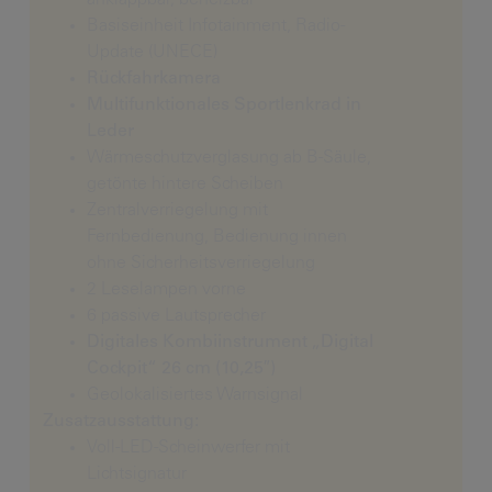
anklappbar, beheizbar
Basiseinheit Infotainment, Radio-
Update (UNECE)
Rückfahrkamera
Multifunktionales Sportlenkrad in
Leder
Wärmeschutzverglasung ab B-Säule,
getönte hintere Scheiben
Zentralverriegelung mit
Fernbedienung, Bedienung innen
ohne Sicherheitsverriegelung
2 Leselampen vorne
6 passive Lautsprecher
Digitales Kombiinstrument „Digital
Cockpit“ 26 cm (10,25″)
Geolokalisiertes Warnsignal
Zusatzausstattung:
Voll-LED-Scheinwerfer mit
Lichtsignatur