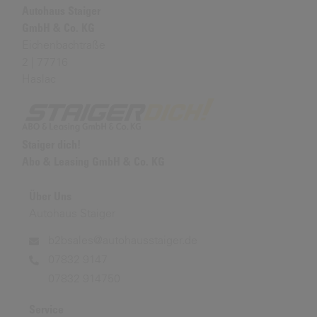
Autohaus Staiger
GmbH & Co. KG
Eichenbachtraße
2 | 77716
Haslac
Staiger dich!
Abo & Leasing GmbH & Co. KG
Über Uns
Autohaus Staiger
b2bsales@autohausstaiger.de
07832 9147
07832 914750
Service