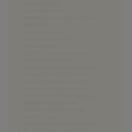
LED-Tagfahrlicht
LED-Rückleuchten
16-Zoll-Leichtmetallfelgen (Reifen
205/55 R16)
Reifenreparaturset
USB-C-Ladeanschluss im
Armaturenbrett
2x USB-C-Ladeanschlüsse in der
hinteren Mittelkonsole
12V-Steckdose im Armaturenbrett
Keyless Entry & Start (Smart Key,
schlüsselloses Zugangssystem)
Alarmanlage, Wegfahrsperre
Vorrüstung für Anhängerkupplung
Adaptiver Tempomat mit
Geschwindigkeitsbegrenzer
Stop&Go-Funktion
Manuell abblendbarer Innenspiegel
Bluetooth-Freisprecheinrichtung