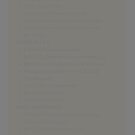
DAB – Digitalradio
Kia Connect Telematikdienste
(während der Garantiezeit kostenlos)
E-Call (automatisches Notrufsystem
bei Unfall)
VISION-PAKET:
2-Zonen-Klimaautomatik
5,3″-LCD-Zentralinformationsdisplay
Beheizbare Vordersitze und Lenkrad
Navigationssystem mit 12,3″-LCD-
Touchscreen
FULL LED Scheinwerfer
Blind Spot Monitor
Getönte Scheiben
ASSISTENZPAKETE:
FCA-JX (Frontkollisionsvermeidung
beim Linksabbiegen)
ICC-D (Innenraumkamera zur