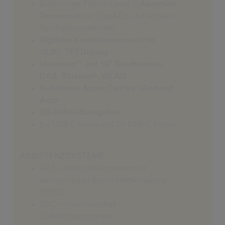
Autonomes Fahren Level 2
: Adaptiver
Tempomat
mit Stop&Go und aktivem
Spurhalteassistenten
Digitales Kombiinstrument mit
10,25″-TFT-Display
Uconnect™ mit 16″-Touchscreen,
DAB, Bluetooth, WLAN
Kabelloses Apple CarPlay / Android
Auto
3D-Online-Navigation
2× USB-C vorne und 2× USB-C hinten
ASSISTENZSYSTEME:
ABS – Antiblockiersystem mit
elektronischer Bremskraftverteilung
(EBFD)
DSC – Elektronisches
Stabilitätsprogramm