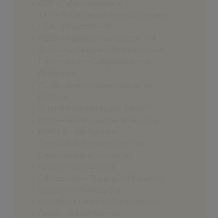
ASR – Traktionskontrolle
TSA – Anhängerstabilisierungssystem
HSA – Berganfahrhilfe
AEBS – Kollisionswarnsystem mit
autonomer Notbremsfunktion sowie
Erkennung von Fußgängern und
Radfahrern
PCSB – Bremssystem nach einer
Kollision
Spurhalteassistent Lane Sense™
ETSR – Verkehrszeichenerkennung
ISA/SLA – Intelligenter
Geschwindigkeitsassistent mit
Geschwindigkeitsvorschlag
Müdigkeitserkennung
Schlüsselloser Zugang mit Proximity-
Sensor und Keyless-Start
Kabelloses Laden für Smartphones
Regen- und Lichtsensor