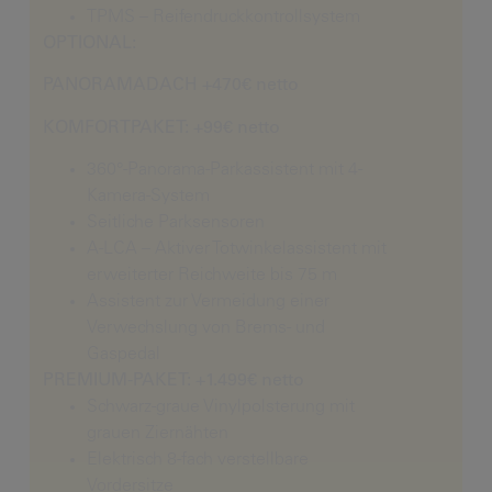
TPMS – Reifendruckkontrollsystem
OPTIONAL:
PANORAMADACH +470€ netto
KOMFORTPAKET: +99€ netto
360°-Panorama-Parkassistent mit 4-
Kamera-System
Seitliche Parksensoren
A-LCA – Aktiver Totwinkelassistent mit
erweiterter Reichweite bis 75 m
Assistent zur Vermeidung einer
Verwechslung von Brems- und
Gaspedal
PREMIUM-PAKET: +1.499€ netto
Schwarz-graue Vinylpolsterung mit
grauen Ziernähten
Elektrisch 8-fach verstellbare
Vordersitze