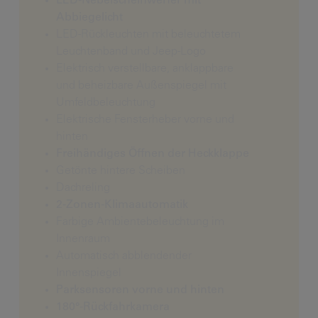
LED-Nebelscheinwerfer mit
Abbiegelicht
LED-Rückleuchten mit beleuchtetem
Leuchtenband und Jeep-Logo
Elektrisch verstellbare, anklappbare
und beheizbare Außenspiegel mit
Umfeldbeleuchtung
Elektrische Fensterheber vorne und
hinten
Freihändiges Öffnen der Heckklappe
Getönte hintere Scheiben
Dachreling
2-Zonen-Klimaautomatik
Farbige Ambientebeleuchtung im
Innenraum
Automatisch abblendender
Innenspiegel
Parksensoren vorne und hinten
180°-Rückfahrkamera