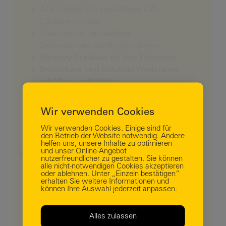
4-fach elektrisch verstellbare Luft-
Lordosenstützen
Pneumatisch verstellbare
Seitenwangen der Rückenlehnen
Memory-Funktion für den Fahrersitz
Beheizbare und belüftete Vordersitze
mit Massagefunktion
Focal Premium Audio System (9
Lautsprecher + Subwoofer)
Business Login
Wir verwenden Cookies
Kabelloses Laden für Smartphones
Wir verwenden Cookies. Einige sind für
Lackierte Stoßfänger und
den Betrieb der Website notwendig. Andere
Seitenleisten in glänzend Schwarz
helfen uns, unsere Inhalte zu optimieren
und unser Online-Angebot
ADAS-PAKET: +799€ netto
nutzerfreundlicher zu gestalten. Sie können
alle nicht-notwendigen Cookies akzeptieren
Prädiktiver adaptiver Tempomat
oder ablehnen. Unter „Einzeln bestätigen“
Halbautomatischer
erhalten Sie weitere Informationen und
können Ihre Auswahl jederzeit anpassen.
Spurwechselassistent
RCTA – Warnsystem für Querverkehr
hinter dem Fahrzeug beim
Alles zulassen