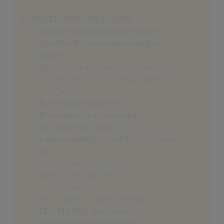
AUSSATTUNGSHIGHLIGHTS:
Schwarz-graue Sitzpolsterung in
Vinyl/Stoff-Kombination mit grauen
Nähten
Manuell 6-fach verstellbare Vordersitze
2-fach verstellbare Lordosenstütze für
den Fahrer
Beheizbare Vordersitze
Beheizbares Lederlenkrad
18″ glänzende graue
Leichtmetallfelgen mit Reifen 225/60
R18
Dunkelgraue Stoßfänger,
Radlaufverkleidungen und
Seitenschweller
Beleuchteter 7-Slot-Kühlergrill
LED-MATRIX-Scheinwerfer