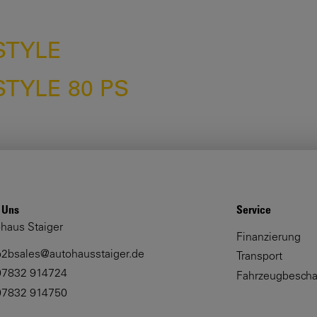
STYLE
TYLE 80 PS
 Uns
Service
haus Staiger
Finanzierung
b2bsales@autohausstaiger.de
Transport
07832 914724
Fahrzeugbescha
07832 914750