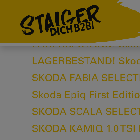
Marke:
Skoda
LAGERBESTAND! | Skod
LAGERBESTAND! Skoda
LAGERBESTAND! Skoda
SKODA FABIA SELECT
Skoda Epiq First Editi
SKODA SCALA SELEC
SKODA KAMIQ 1.0 TSI