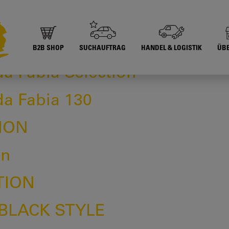
a Fabia Black Style
B2B SHOP
SUCHAUFTRAG
HANDEL & LOGISTIK
ÜB
 Fabia Selection
 Fabia 130
ION
on
TION
 BLACK STYLE