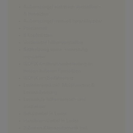
Außenspiegel elektrisch verstellbar –
& beheizbar
Außenspiegel manuell heranklappbar
Polsterstoff
5 Kopfstützen
Vordersitze höhenverstellbar
Sitzheizung
vorne, mehrstufig
regulierbar
ISOFIX-Kindersitzvorbereitung an
beiden äußeren Fondsitzen
ISOFIX am Beifahrersitz
Lederlenkrad inkl. Multifunktion &
Lenkradheizung
Lenksäule höhenverstell- und
ausziehbar
Schalthebel in Leder
Handbremshebel in Leder
2-Zonen Klimaautomatik
inkl.