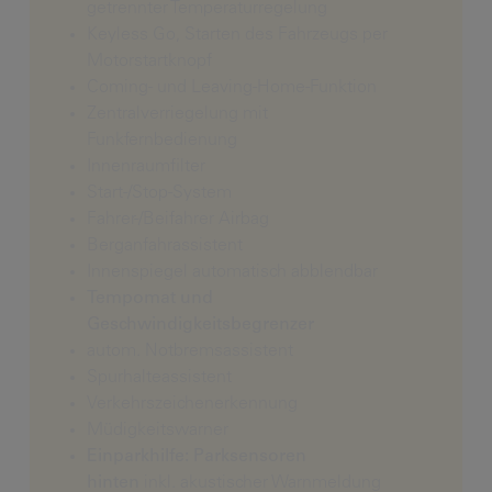
getrennter Temperaturregelung
Keyless Go, Starten des Fahrzeugs per
Motorstartknopf
Coming- und Leaving-Home-Funktion
Zentralverriegelung mit
Funkfernbedienung
Innenraumfilter
Start-/Stop-System
Fahrer-/Beifahrer Airbag
Berganfahrassistent
Innenspiegel automatisch abblendbar
Tempomat und
Geschwindigkeitsbegrenzer
autom. Notbremsassistent
Spurhalteassistent
Verkehrszeichenerkennung
Müdigkeitswarner
Einparkhilfe:
Parksensoren
hinten
inkl. akustischer Warnmeldung