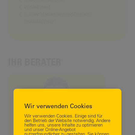
Winterpaket
5 Jahre Herstellergarantie nach
Erstzulassung
IHR BERATER
Business Login
Wir verwenden Cookies
Wir verwenden Cookies. Einige sind für
den Betrieb der Website notwendig. Andere
helfen uns, unsere Inhalte zu optimieren
und unser Online-Angebot
nutzerfreundlicher zu gestalten. Sie können