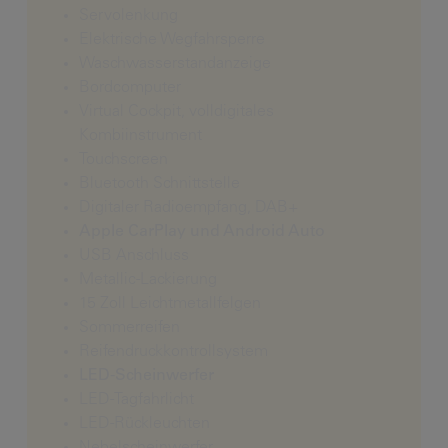
Servolenkung
Elektrische Wegfahrsperre
Waschwasserstandanzeige
Bordcomputer
Virtual Cockpit, volldigitales
Kombiinstrument
Touchscreen
Bluetooth Schnittstelle
Digitaler Radioempfang, DAB+
Apple CarPlay und Android Auto
USB Anschluss
Metallic-Lackierung
15 Zoll Leichtmetallfelgen
Sommerreifen
Reifendruckkontrollsystem
LED-Scheinwerfer
LED-Tagfahrlicht
LED-Rückleuchten
Nebelscheinwerfer