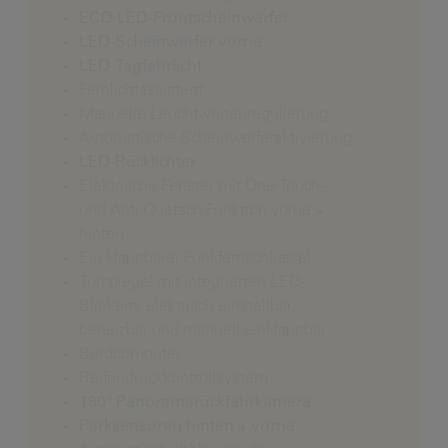
ECO-LED-Frontscheinwerfer
LED-Scheinwerfer vorne
LED-Tagfahrlicht
Fernlichtassistent
Manuelle Leuchtweitenregulierung
Automatische Scheinwerferaktivierung
LED-Rücklichter
Elektrische Fenster mit One-Touch-
und Anti-Quetsch-Funktion vorne +
hinten
Ein klappbarer Funkfernschlüssel
Türspiegel mit integrierten LED-
Blinkern, elektrisch einstellbar,
beheizbar und manuell einklappbar
Bordcomputer
Reifendruckkontrollsystem
180° Panoramarückfahrkamera
Parksensoren hinten + vorne