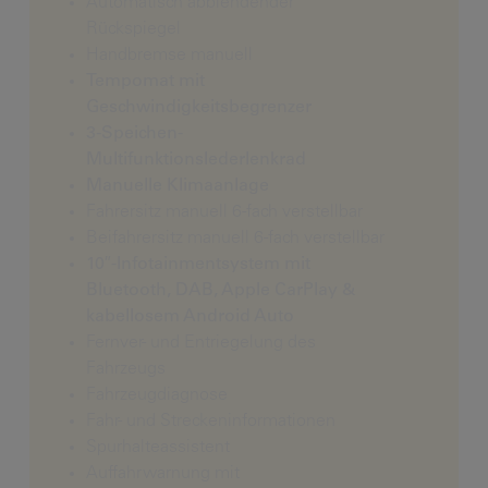
Automatisch abblendender
Rückspiegel
Handbremse manuell
Tempomat mit
Geschwindigkeitsbegrenzer
3-Speichen-
Multifunktionslederlenkrad
Manuelle Klimaanlage
Fahrersitz manuell 6-fach verstellbar
Beifahrersitz manuell 6-fach verstellbar
10″-Infotainmentsystem mit
Bluetooth, DAB, Apple CarPlay &
kabellosem Android Auto
Fernver- und Entriegelung des
Fahrzeugs
Fahrzeugdiagnose
Fahr- und Streckeninformationen
Spurhalteassistent
Auffahrwarnung mit