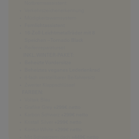
Notbremsassistent
Verkehrszeichenerkennung
Müdigkeitswarnsystem
Fernlichtassistent
16-Zoll-Leichtmetallräder mit 8
Speichen – Tornado Black
Reifenreparaturset
INKL. WINTER-PAKET:
Beheizte Vordersitze
Beheiztes veganes Lederlenkrad
6-fach verstellbarer Beifahrersitz
Zweiter Klappschlüssel
FARBEN:
Voltaik Blau
Grafike Grey
+299€ netto
Karbon Schwarz
+299€ netto
Kristall Silver
+299€ netto
Kontur White
+299€ netto
Mit Schwarzem dach
+449€ netto