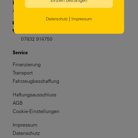
Einzeln bestätigen
Über Uns
Autohaus Staiger
|
Datenschutz
Impressum
b2bsales@autohausstaiger.de
07832 9147
07832 914750
Service
Finanzierung
Transport
Fahrzeugbeschaffung
Haftungsausschluss
AGB
Cookie-Einstellungen
Impressum
Datenschutz