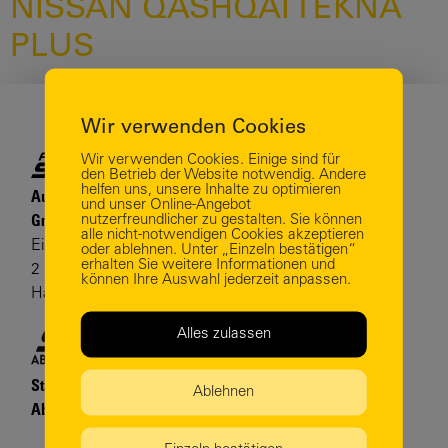
NISSAN QASHQAI TEKNA
PLUS
Wir verwenden Cookies
Wir verwenden Cookies. Einige sind für
den Betrieb der Website notwendig. Andere
helfen uns, unsere Inhalte zu optimieren
Autohaus Staiger
und unser Online-Angebot
nutzerfreundlicher zu gestalten. Sie können
GmbH & Co. KG
alle nicht-notwendigen Cookies akzeptieren
Eichenbachtraße
oder ablehnen. Unter „Einzeln bestätigen“
erhalten Sie weitere Informationen und
2 | 77716
können Ihre Auswahl jederzeit anpassen.
Haslac
Alles zulassen
Staiger dich!
Ablehnen
Abo & Leasing GmbH & Co. KG